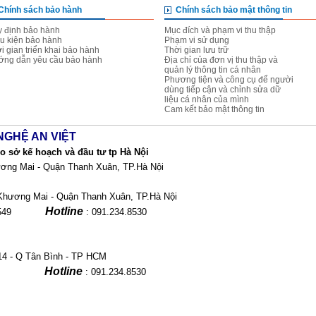
Chính sách bảo hành
Chính sách bảo mật thông tin
 định bảo hành
Mục đích và phạm vi thu thập
u kiện bảo hành
Phạm vi sử dụng
i gian triển khai bảo hành
Thời gian lưu trữ
ng dẫn yêu cầu bảo hành
Địa chỉ của đơn vị thu thập và
quản lý thông tin cá nhân
Phương tiện và công cụ để người
dùng tiếp cận và chỉnh sửa dữ
liệu cá nhân của mình
Cam kết bảo mật thông tin
NGHỆ AN VIỆT
 sở kế hoạch và đầu tư tp Hà Nội
ơng Mai - Quận Thanh Xuân, TP.Hà Nội
Khương Mai - Quận Thanh Xuân, TP.Hà Nội
Hotline
28.51549
: 091.234.8530
14 - Q Tân Bình - TP HCM
Hotline
.11 456
: 091.234.8530