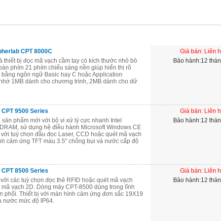
pherlab CPT 8000C
Giá bán: Liên 
thiết bị đọc mã vạch cầm tay có kích thước nhỏ bỏ
Bảo hành:12 thá
bàn phím 21 phím chiếu sáng nền giúp hiển thị rõ
nh bằng ngôn ngữ Basic hay C hoặc Application
 nhớ 1MB dành cho chương trình, 2MB dành cho dữ
b CPT 9500 Series
Giá bán: Liên 
 sản phẩm mới với bộ vi xử lý cực nhanh Intel
Bảo hành:12 thá
RAM, sử dụng hệ điều hành Microsoft Windows CE
 với tuỳ chọn đầu đọc Laser, CCD hoặc quét mã vạch
hình cảm ứng TFT màu 3.5" chống bụi và nước cấp độ
b CPT 8500 Series
Giá bán: Liên 
với các tuỳ chọn đọc thẻ RFID hoặc quét mã vạch
Bảo hành:12 thá
 mã vạch 2D. Dòng máy CPT-8500 dùng trong lĩnh
ân phối. Thiết bị với màn hình cảm ứng đơn sắc 19X19
à nước mức độ IP64.