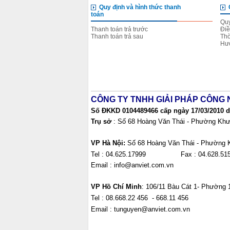
Quy định và hình thức thanh
toán
Quy
Thanh toán trả trước
Điề
Thanh toán trả sau
Thờ
Hướ
CÔNG TY TNHH GIẢI PHÁP CÔNG 
Số ĐKKD 0104489466 cấp ngày 17/03/2010 do
Trụ sở
: Số 68 Hoàng Văn Thái - Phường Khư
VP Hà Nội:
Số 68 Hoàng Văn Thái - Phường 
Tel : 04.625.17999 Fax : 04.6
Email : info@anviet.com.vn
VP Hồ Chí Minh
: 106/11 Bàu Cát 1- Phường 
Tel : 08.668.22 456 - 668
Email : tunguyen@anviet.com.vn