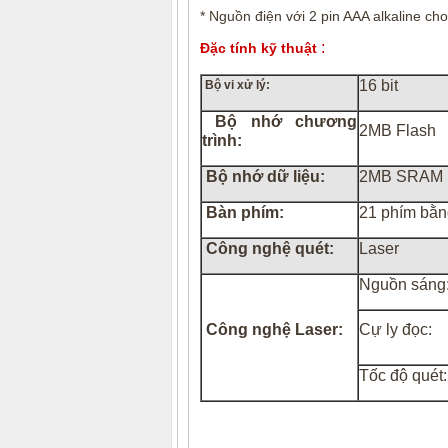
* Nguồn điện với 2 pin AAA alkaline cho
:
Đặc tính kỹ thuật
16 bit
Bộ vi xử lý:
Bộ nhớ chương
2MB Flash
trình:
Bộ nhớ dữ liệu:
2MB SRAM
Bàn phím:
21 phím bằn
Công nghệ quét:
Laser
Nguồn sáng
Công nghệ Laser:
Cự ly đọc:
Tốc độ quét: