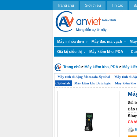
Trang chủ
Giới thiệu
Tin tức
B
Máy in hóa đơn
Máy đọc mã vạch
Máy
Giá kệ siêu thị
Máy kiểm kho, PDA
Ca
Trang chủ
>
Máy kiểm kho, PDA
>
Máy kiể
Máy tính di động Motozola-Symbol
Máy tính di đ
Cipherlab
Máy kiểm kho Datalogic
Máy kiểm kho 
Máy
Giá b
Bảo 
Khuy
Có h
I