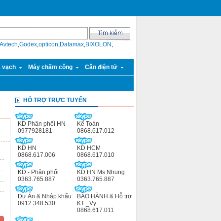
Avtech
,
Godex
,
opticon
,
Datamax
,
BIXOLON
,
ã vạch
Máy chấm công
Cân điện tử
HỖ TRỢ TRỰC TUYẾN
KD Phân phối HN
Kế Toán
0977928181
0868.617.012
KD HN
KD HCM
0868.617.006
0868.617.010
KD - Phân phối
KD HN Ms Nhung
0363.765.887
0363.765.887
Dự Án & Nhập khẩu
BẢO HÀNH & Hỗ trợ
0912.348.530
KT _Vy
0868.617.011