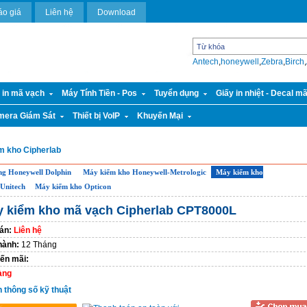
áo giá
Liên hệ
Download
Antech
,
honeywell
,
Zebra
,
Birch
,
 in mã vạch
Máy Tính Tiền - Pos
Tuyển dụng
Giấy in nhiệt - Decal m
mera Giám Sát
Thiết bị VoIP
Khuyến Mại
m kho Cipherlab
ộng Honeywell Dolphin
Máy kiểm kho Honeywell-Metrologic
Máy kiểm kho
Unitech
Máy kiểm kho Opticon
 kiểm kho mã vạch Cipherlab CPT8000L
án:
Liên hệ
hành:
12 Tháng
ến mãi:
àng
n thông số kỹ thuật