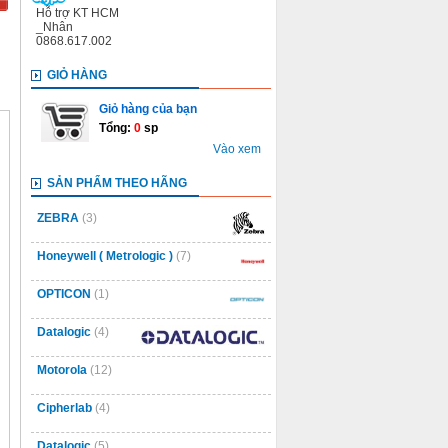
Hỗ trợ KT HCM
_Nhân
0868.617.002
GIỎ HÀNG
Giỏ hàng của bạn
Tổng:
0
sp
Vào xem
SẢN PHẨM THEO HÃNG
ZEBRA
(3)
Honeywell ( Metrologic )
(7)
OPTICON
(1)
Datalogic
(4)
Motorola
(12)
Cipherlab
(4)
Datalogic
(5)