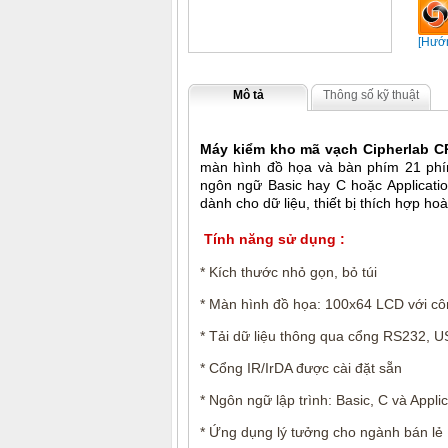
[Hướn
Mô tả
Thông số kỹ thuật
Máy kiểm kho mã vạch Cipherlab 
màn hình đồ họa và bàn phím 21 phím 
ngôn ngữ Basic hay C hoặc Applicat
dành cho dữ liệu, thiết bị thích hợp h
Tính năng sử dụng :
* Kích thước nhỏ gọn, bỏ túi
* Màn hình đồ họa: 100x64 LCD với c
* Tải dữ liệu thông qua cổng RS232, 
* Cổng IR/IrDA được cài đặt sẵn
* Ngôn ngữ lập trình: Basic, C và Appl
* Ứng dụng lý tưởng cho ngành bán lẻ