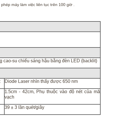
 phép máy làm việc liên tục trên 100 giờ .
g cao-su chiếu sáng hậu bằng đèn LED (backlit)
:
Diode Laser nhìn thấy được 650 nm
1.5cm - 42cm, Phụ thuộc vào độ nét của mã
vạch
39 ± 3 lần quét/giây