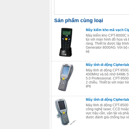
Sản phẩm cùng loại
Máy kiểm kho mã vạch Ci
Máy kiểm kho CPT-8000C là 
túi với màn hình đồ họa và 
ràng. Thiết bị được lập trì
Generator 8000AG. Với bộ
liệ
Máy tính di động Cipherla
Máy tính di động CPT-9500,
400MHz và bộ nhớ 64Mb SD
5.0 Professional. CPT-9500
2 chiều. Thiết bị với màn 
IP6
Máy tính di động Cipherla
Máy tính di động CPT-8500 
công nghệ laser, CCD hoặc
vực hậu cần, vận tải và ph
được đánh giá chống bụi v