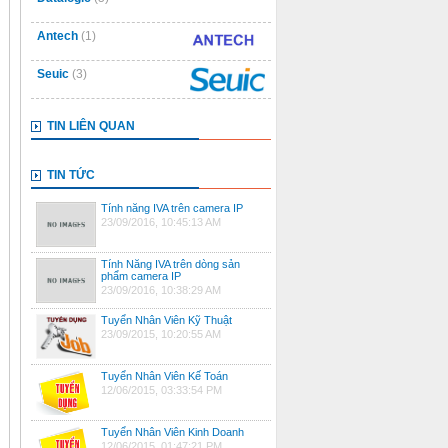
Antech
(1)
Seuic
(3)
TIN LIÊN QUAN
TIN TỨC
Tính năng IVA trên camera IP
23/09/2016, 10:45:13 AM
Tính Năng IVA trên dòng sản
phẩm camera IP
23/09/2016, 10:38:29 AM
Tuyển Nhân Viên Kỹ Thuật
23/09/2015, 10:20:55 AM
Tuyển Nhân Viên Kế Toán
12/06/2015, 03:33:54 PM
Tuyển Nhân Viên Kinh Doanh
12/06/2015, 01:47:21 PM