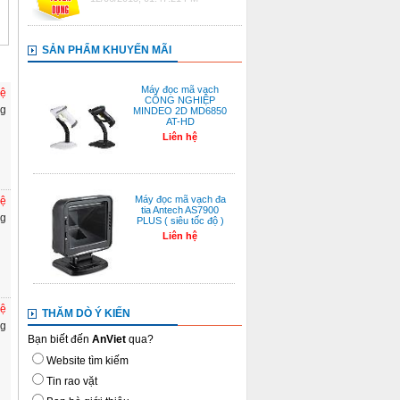
SẢN PHẨM KHUYẾN MÃI
Máy đọc mã vạch
hệ
CÔNG NGHIỆP
ng
MINDEO 2D MD6850
AT-HD
Liên hệ
Máy đọc mã vạch đa
hệ
tia Antech AS7900
ng
PLUS ( siêu tốc độ )
Liên hệ
hệ
THĂM DÒ Ý KIẾN
ng
Bạn biết đến
AnViet
qua?
Website tìm kiếm
Tin rao vặt