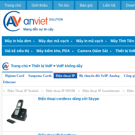
Trang chủ
Giới thiệu
Tin tức
Báo giá
Liên hệ
Down
Máy in hóa đơn
Máy đọc mã vạch
Máy in mã vạch
Máy Tính Tiền
Giá kệ siêu thị
Máy kiểm kho, PDA
Camera Giám Sát
Thiết bị VoI
Trang chủ
>
Thiết bị VoIP
>
VoIP không dây
Digium Card
Sangoma Cards
Điện thoại IP
Bộ chuyển đổi VoIP-Analog
Cổng gi
Ethernet
Điện Thoại IP Yealink
Điện thoại IP SNOM
Điện thoại IP Grandstream
Điện 
Điện thoại cordless dùng với Skype