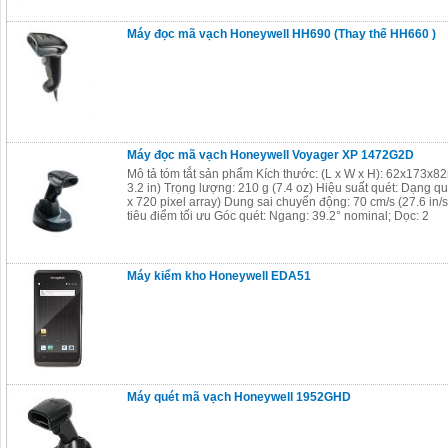
Máy đọc mã vạch Honeywell HH690 (Thay thế HH660 )
Máy đọc mã vạch Honeywell Voyager XP 1472G2D
Mô tả tóm tắt sản phẩm Kích thước: (L x W x H): 62x173x82m
3.2 in) Trọng lượng: 210 g (7.4 oz) Hiệu suất quét: Dạng q
x 720 pixel array) Dung sai chuyển động: 70 cm/s (27.6 in/
tiêu điểm tối ưu Góc quét: Ngang: 39.2° nominal; Dọc: 2
Máy kiểm kho Honeywell EDA51
Máy quét mã vạch Honeywell 1952GHD