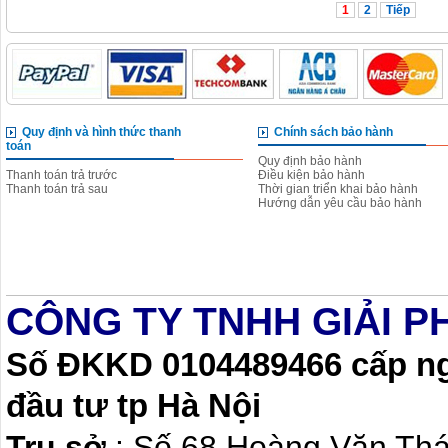
1
2
Tiếp
Quy định và hình thức thanh
Chính sách bảo hành
toán
Quy định bảo hành
Thanh toán trả trước
Điều kiện bảo hành
Thanh toán trả sau
Thời gian triển khai bảo hành
Hướng dẫn yêu cầu bảo hành
CÔNG TY TNHH GIẢI P
Số ĐKKD 0104489466 cấp ngà
đầu tư tp Hà Nội
Trụ sở
: Số 68 Hoàng Văn Th