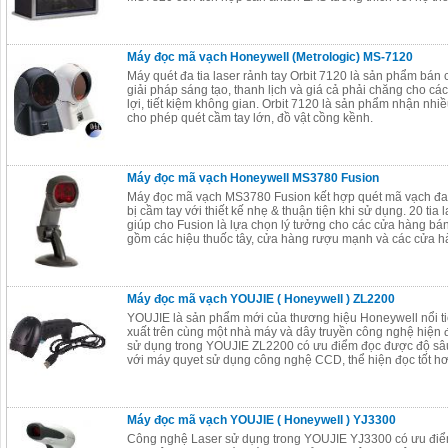
Máy đọc mã vạch Honeywell (Metrologic) MS-7120
Máy quét đa tia laser rảnh tay Orbit 7120 là sản phẩm bán 
giải pháp sáng tạo, thanh lịch và giá cả phải chăng cho cá
lợi, tiết kiệm không gian. Orbit 7120 là sản phẩm nhận nhiề
cho phép quét cầm tay lớn, đồ vật cồng kềnh.
Máy đọc mã vạch Honeywell MS3780 Fusion
Máy đọc mã vạch MS3780 Fusion kết hợp quét mã vạch đa tia
bị cầm tay với thiết kế nhẹ & thuận tiện khi sử dụng. 20 tia
giúp cho Fusion là lựa chọn lý tưởng cho các cửa hàng bán
gồm các hiệu thuốc tây, cửa hàng rượu mạnh và các cửa h
Máy đọc mã vạch YOUJIE ( Honeywell ) ZL2200
YOUJIE là sản phẩm mới của thương hiệu Honeywell nổi ti
xuất trên cùng một nhà máy và dây truyền công nghệ hiện
sử dụng trong YOUJIE ZL2200 có ưu điểm đọc được độ sâ
với máy quyet sử dụng công nghệ CCD, thể hiện đọc tốt h
Máy đọc mã vạch YOUJIE ( Honeywell ) YJ3300
Công nghệ Laser sử dụng trong YOUJIE YJ3300 có ưu đi