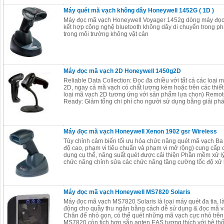
Máy quét mã vạch không dây Honeywell 1452G ( 1D )
Máy đọc mã vạch Honeywell Voyager 1452g dòng máy đọc
kết hợp công nghệ bluetooth không dây di chuyển trong ph
trong môi trường không vật cản
Máy đọc mã vạch 2D Honeywell 1450g2D
Reliable Data Collection: Đọc đa chiều với tất cả các loại 
2D, ngay cả mã vạch có chất lượng kém hoặc trên các thiết
loại mã vạch 2D tương ứng với sản phẩm lựa chọn) Rem
Ready: Giảm tổng chi phí cho người sử dụng bằng giải phá
Máy đọc mã vạch Honeywell Xenon 1902 gsr Wireless
Tùy chỉnh cảm biến tối ưu hóa chức năng quét mã vạch Ba 
độ cao, phạm vi tiêu chuẩn và phạm vi mở rộng) cung cấp
dụng cụ thể, năng suất quét được cải thiện Phần mềm xử lý 
chức năng chỉnh sửa các chức năng tăng cường tốc độ xử 
Máy đọc mã vạch Honeywell MS7820 Solaris
Máy đọc mã vạch MS7820 Solaris là loại máy quét đa tia, l
động cho quầy thu ngân bằng cách dễ sử dụng & đọc mã v
Chân đế nhỏ gọn, có thể quét những mã vạch cực nhỏ trên
MS7820 còn tích hợp sẵn anten EAS tương thích với hệ t