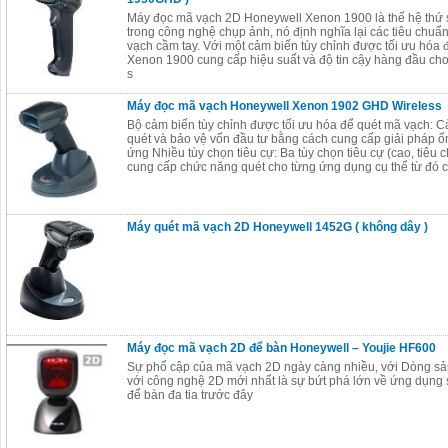
Máy đọc mã vạch 2D Honeywell Xenon 1900 là thế hệ thứ
trong công nghệ chụp ảnh, nó định nghĩa lại các tiêu chu
vạch cầm tay. Với một cảm biến tùy chỉnh được tối ưu hóa 
Xenon 1900 cung cấp hiệu suất và độ tin cậy hàng đầu cho
s
Máy đọc mã vạch Honeywell Xenon 1902 GHD Wireless
Bộ cảm biến tùy chỉnh được tối ưu hóa để quét mã vạch: C
quét và bảo vệ vốn đầu tư bằng cách cung cấp giải pháp ổ
ứng Nhiều tùy chọn tiêu cự: Ba tùy chọn tiêu cự (cao, tiêu
cung cấp chức năng quét cho từng ứng dụng cụ thể từ đó c
Máy quét mã vạch 2D Honeywell 1452G ( không dây )
Máy đọc mã vạch 2D để bàn Honeywell – Youjie HF600
Sự phổ cập của mã vạch 2D ngày càng nhiều, với Dòng s
với công nghệ 2D mới nhất là sự bứt phá lớn về ứng dụng
để bàn đa tia trước đây