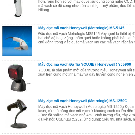
hơn, rộng hơn so với máy quyet sử dụng công nghệ CCD, t
mã vạch có độ cong như trên chai, lọ …mỹ phẩm, đọc tốt hơ
Nilong
Máy đọc mã vạch Honeywell (Metrologic) MS-5145
Đầu đọc mã vạch Metrologic MS5145 Voyagerl là thiết bị đ
hai chế độ hoạt động : bấm quét hoặc không phải bấm quét 
chủ động trong việc quét mã vạch khi các mã vạch rất gần 
Máy đọc mã vạch Đa Tia YOUJIE ( Honeywell ) YJ5900
YOUJIE là sản phẩm mới của thương hiệu Honeywell nổi ti
xuất trên cùng một nhà máy và dây truyền công nghệ hiện 
Máy đọc mã vạch Honeywell (Metrologic) MS-1250G
Máy đọc mã vạch Honeywell (Metrologic) MS-1250g Đọc m
laser, có khả năng đọc mã vạch ở khoảng cách xa lên đến 
- Đọc tốt những mã vạch nhỏ 4mil, chất lượng xấu, trầy xước
đa kết nối: USB/KB/RS232. Ứng dụng: Siêu thị, nhà sách, 