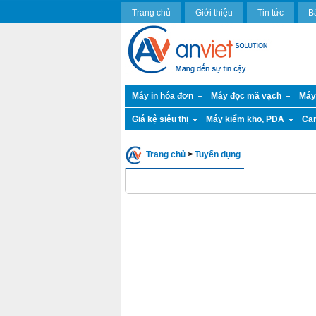
Trang chủ
Giới thiệu
Tin tức
B
Máy in hóa đơn
Máy đọc mã vạch
Máy
Giá kệ siêu thị
Máy kiểm kho, PDA
Ca
Trang chủ
>
Tuyển dụng