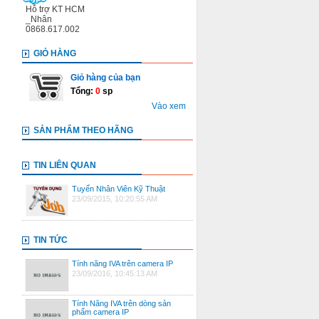
Hỗ trợ KT HCM
_Nhân
0868.617.002
GIỎ HÀNG
Giỏ hàng của bạn
Tổng:
0
sp
Vào xem
SẢN PHẨM THEO HÃNG
TIN LIÊN QUAN
Tuyển Nhân Viên Kỹ Thuật
23/09/2015, 10:20:55 AM
TIN TỨC
Tính năng IVA trên camera IP
23/09/2016, 10:45:13 AM
Tính Năng IVA trên dòng sản
phẩm camera IP