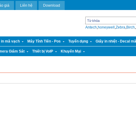
áo giá
Liên hệ
Download
Antech
,
honeywell
,
Zebra
,
Birch
,
 in mã vạch
Máy Tính Tiền - Pos
Tuyển dụng
Giấy in nhiệt - Decal m
mera Giám Sát
Thiết bị VoIP
Khuyến Mại