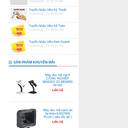
23/09/2016, 10:38:29 AM
Tuyển Nhân Viên Kỹ Thuật
23/09/2015, 10:20:55 AM
Tuyển Nhân Viên Kế Toán
12/06/2015, 03:33:54 PM
Tuyển Nhân Viên Kinh Doanh
12/06/2015, 01:47:21 PM
SẢN PHẨM KHUYẾN MÃI
Máy đọc mã vạch
CÔNG NGHIỆP
MINDEO 2D MD6850
AT-HD
Liên hệ
Máy đọc mã vạch đa
tia Antech AS7900
PLUS ( siêu tốc độ )
Liên hệ