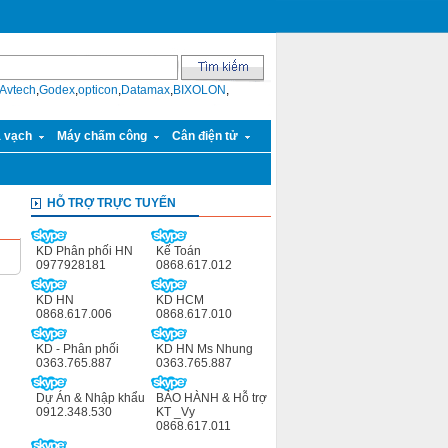
Avtech
,
Godex
,
opticon
,
Datamax
,
BIXOLON
,
ã vạch
Máy chấm công
Cân điện tử
HỖ TRỢ TRỰC TUYẾN
KD Phân phối HN
Kế Toán
0977928181
0868.617.012
KD HN
KD HCM
0868.617.006
0868.617.010
KD - Phân phối
KD HN Ms Nhung
0363.765.887
0363.765.887
Dự Án & Nhập khẩu
BẢO HÀNH & Hỗ trợ
0912.348.530
KT _Vy
0868.617.011