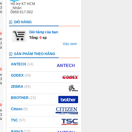
ới
Hỗ trợ KT HCM
 3
_Nhân
á
0868.617.002
GIỎ HÀNG
Giỏ hàng của bạn
hệ
Tổng:
0
sp
ới
 3
Vào xem
á
SẢN PHẨM THEO HÃNG
ANTECH
(14)
hệ
ới
GODEX
(34)
 3
á
ZEBRA
(45)
BROTHER
(15)
hệ
Citizen
(5)
ới
 3
á
TSC
(57)
Antech
(13)