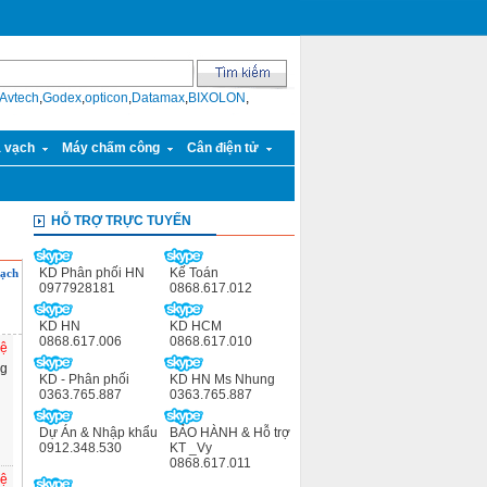
Avtech
,
Godex
,
opticon
,
Datamax
,
BIXOLON
,
ã vạch
Máy chấm công
Cân điện tử
HỖ TRỢ TRỰC TUYẾN
KD Phân phối HN
Kế Toán
vạch
0977928181
0868.617.012
KD HN
KD HCM
0868.617.006
0868.617.010
hệ
ng
KD - Phân phối
KD HN Ms Nhung
0363.765.887
0363.765.887
Dự Án & Nhập khẩu
BẢO HÀNH & Hỗ trợ
0912.348.530
KT _Vy
0868.617.011
hệ