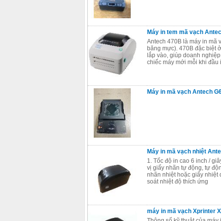
Máy in tem mã vạch Antec
Antech 470B là máy in mã vạ
băng mực). 470B đặc biệt ở
lắp vào, giúp doanh nghiệp
chiếc máy mới mỗi khi đầu i
Máy in mã vạch Antech 
Máy in mã vạch nhiệt An
1. Tốc độ in cao 6 inch / g
vị giấy nhãn tự động, tự độ
nhãn nhiệt hoặc giấy nhiệt
soát nhiệt độ thích ứng
máy in mã vạch Xprinter X
Thông số kỹ thuật của máy