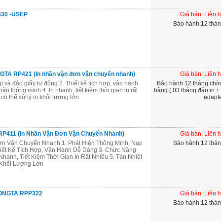
G630 -USEP
Giá bán: Liên 
Bảo hành:12 thá
GTA RP421 (In nhãn vận đơn vận chuyển nhanh)
Giá bán: Liên 
p và đảo giấy tự động 2. Thiết kế tích hợp, vận hành
Bảo hành:12 tháng chí
ãn thông minh 4. In nhanh, tiết kiệm thời gian in rất
hãng ( 03 tháng đầu in +
 có thể xử lý in khối lượng lớn
adapt
 RP411 (In Nhãn Vận Đơn Vận Chuyển Nhanh)
Giá bán: Liên 
n Vận Chuyển Nhanh 1. Phát Hiện Thông Minh, Nạp
Bảo hành:12 thá
iết Kế Tích Hợp, Vận Hành Dễ Dàng 3. Chức Năng
Nhanh, Tiết Kiệm Thời Gian In Rất Nhiều 5. Tản Nhiệt
n Khối Lượng Lớn
 RONGTA RPP322
Giá bán: Liên 
Bảo hành:12 thá