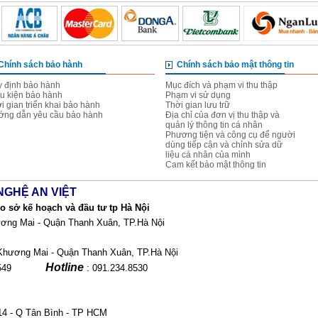
Chính sách bảo hành
Chính sách bảo mật thông tin
 định bảo hành
Mục đích và phạm vi thu thập
u kiện bảo hành
Phạm vi sử dụng
i gian triển khai bảo hành
Thời gian lưu trữ
ng dẫn yêu cầu bảo hành
Địa chỉ của đơn vị thu thập và
quản lý thông tin cá nhân
Phương tiện và công cụ để người
dùng tiếp cận và chỉnh sửa dữ
liệu cá nhân của mình
Cam kết bảo mật thông tin
NGHỆ AN VIỆT
 sở kế hoạch và đầu tư tp Hà Nội
ơng Mai - Quận Thanh Xuân, TP.Hà Nội
Khương Mai - Quận Thanh Xuân, TP.Hà Nội
Hotline
28.51549
: 091.234.8530
14 - Q Tân Bình - TP HCM