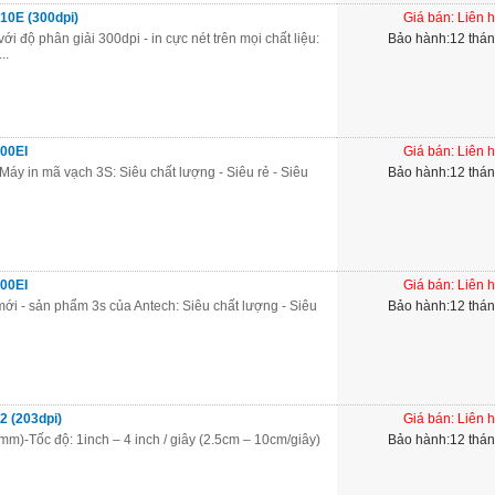
10E (300dpi)
Giá bán: Liên 
i độ phân giải 300dpi - in cực nét trên mọi chất liệu:
Bảo hành:12 thá
..
00EI
Giá bán: Liên 
áy in mã vạch 3S: Siêu chất lượng - Siêu rẻ - Siêu
Bảo hành:12 thá
00EI
Giá bán: Liên 
ới - sản phẩm 3s của Antech: Siêu chất lượng - Siêu
Bảo hành:12 thá
2 (203dpi)
Giá bán: Liên 
mm)-Tốc độ: 1inch – 4 inch / giây (2.5cm – 10cm/giây)
Bảo hành:12 thá