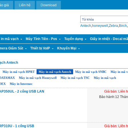
áo giá
Liên hệ
Download
Antech
,
honeywell
,
Zebra
,
Birch
,
 in mã vạch
Máy Tính Tiền - Pos
Tuyển dụng
Giấy in nhiệt - Decal m
mera Giám Sát
Thiết bị VoIP
Khuyến Mại
ạch Antech
Máy in mã vạch HPRT
Máy in mã vạch Antech
Máy in mã vạch SNBC
Máy in mã 
h DATAMAX
Máy in mã vạch Honeywell
Máy in mã vạch TSC
Máy in mã vạch
ODEX
Máy in Intermec
AP350UL - 2 cổng USB LAN
Giá bán: Liên 
Bảo hành:12 Thá
RP310U - 1 cổng USB
Giá bán: Liên 