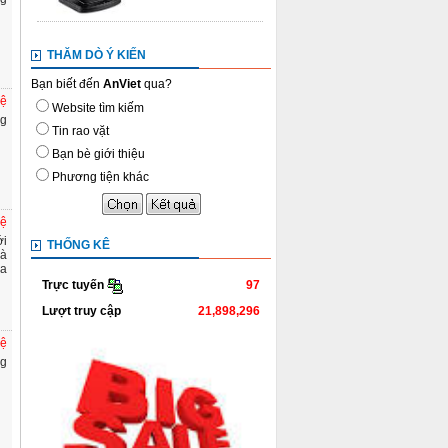
THĂM DÒ Ý KIẾN
Bạn biết đến
AnViet
qua?
hệ
Website tìm kiếm
ng
Tin rao vặt
Bạn bè giới thiệu
Phương tiện khác
hệ
́i
THỐNG KÊ
à
a
97
Trực tuyến
Lượt truy cập
21,898,296
hệ
ng