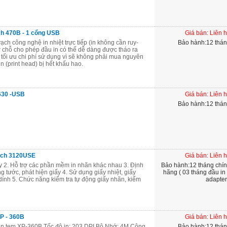
h 470B - 1 cổng USB
Giá bán: Liên 
ch công nghệ in nhiệt trực tiếp (in không cần ruy-
Bảo hành:12 thá
 chỗ cho phép đầu in có thể dễ dàng được tháo ra
 tối ưu chi phí sử dụng vì sẽ không phải mua nguyên
n (print head) bị hết khấu hao.
G630 -USB
Giá bán: Liên 
Bảo hành:12 thá
tech 3120USE
Giá bán: Liên 
iây 2. Hỗ trợ các phần mềm in nhãn khác nhau 3. Định
Bảo hành:12 tháng chí
ng tước, phát hiện giấy 4. Sử dụng giấy nhiệt, giấy
hãng ( 03 tháng đầu in
 dính 5. Chức năng kiểm tra tự động giấy nhãn, kiểm
adapter
P - 360B
Giá bán: Liên 
 in tem XP-360B Tốc độ in: 203 DPI Bộ Nhớ: 4M Công
Bảo hành:12 thá