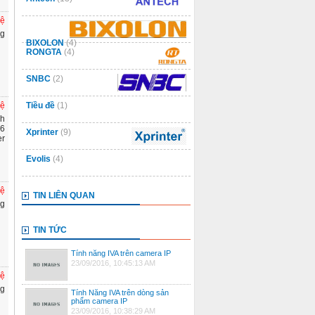
hệ
ng
BIXOLON
(4)
RONGTA
(4)
SNBC
(2)
hệ
Tiều đề
(1)
nh
 6
Xprinter
(9)
er
Evolis
(4)
hệ
TIN LIÊN QUAN
ng
TIN TỨC
Tính năng IVA trên camera IP
23/09/2016, 10:45:13 AM
hệ
ng
Tính Năng IVA trên dòng sản
phẩm camera IP
23/09/2016, 10:38:29 AM