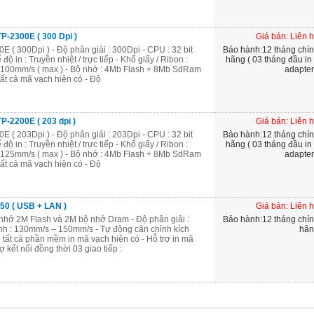
P-2300E ( 300 Dpi )
Giá bán: Liên 
 ( 300Dpi ) - Độ phân giải : 300Dpi - CPU : 32 bit
Bảo hành:12 tháng chí
ộ in : Truyền nhiệt / trực tiếp - Khổ giấy / Ribon :
hãng ( 03 tháng đầu in
: 100mm/s ( max ) - Bộ nhớ : 4Mb Flash + 8Mb SdRam
adapter
tất cả mã vạch hiện có - Độ
-2200E ( 203 dpi )
Giá bán: Liên 
 ( 203Dpi ) - Độ phân giải : 203Dpi - CPU : 32 bit
Bảo hành:12 tháng chí
ộ in : Truyền nhiệt / trực tiếp - Khổ giấy / Ribon :
hãng ( 03 tháng đầu in
: 125mm/s ( max ) - Bộ nhớ : 4Mb Flash + 8Mb SdRam
adapter
tất cả mã vạch hiện có - Độ
50 ( USB + LAN )
Giá bán: Liên 
Bộ nhớ 2M Flash và 2M bộ nhớ Dram - Độ phân giải :
Bảo hành:12 tháng chí
nh : 130mm/s – 150mm/s - Tự động căn chỉnh kích
hãn
 tất cả phần mềm in mã vạch hiện có - Hỗ trợ in mã
 kết nối đồng thời 03 giao tiếp :