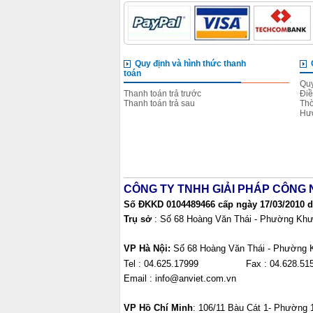
Quy định và hình thức thanh
toán
Quy
Thanh toán trả trước
Điề
Thanh toán trả sau
Thờ
Hướ
CÔNG TY TNHH GIẢI PHÁP CÔNG 
Số ĐKKD 0104489466 cấp ngày 17/03/2010 do
Trụ sở
: Số 68 Hoàng Văn Thái - Phường Khư
VP Hà Nội:
Số 68 Hoàng Văn Thái - Phường 
Tel : 04.625.17999 Fax : 04.6
Email : info@anviet.com.vn
VP Hồ Chí Minh
: 106/11 Bàu Cát 1- Phường 