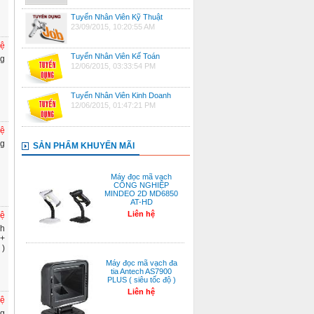
Tuyển Nhân Viên Kỹ Thuật
23/09/2015, 10:20:55 AM
hệ
Tuyển Nhân Viên Kế Toán
ng
12/06/2015, 03:33:54 PM
Tuyển Nhân Viên Kinh Doanh
12/06/2015, 01:47:21 PM
hệ
ng
SẢN PHẨM KHUYẾN MÃI
Máy đọc mã vạch
CÔNG NGHIỆP
MINDEO 2D MD6850
AT-HD
Liên hệ
hệ
nh
 +
 )
Máy đọc mã vạch đa
tia Antech AS7900
PLUS ( siêu tốc độ )
Liên hệ
hệ
ng