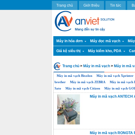
Trang chủ
Giới thiệu
Tin tức
B
Máy in hóa đơn
Máy đọc mã vạch
Máy
Giá kệ siêu thị
Máy kiểm kho, PDA
Ca
Trang chủ
>
Máy in mã vạch
>
Máy in mã v
Máy in mã vạch Bixolon
Máy in mã vạch Xprinter
brother
Máy in mã vạch ZEBRA
Máy in mã vạc
Sato
Máy in mã vạch Citizen
Máy in mã vạch G
Máy in mã vạch ANTECH 
Máy in mã vạch RONGTA 