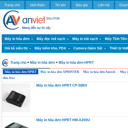
Trang chủ
Giới thiệu
Tin tức
Báo giá
Liên hệ
Down
Máy in hóa đơn
Máy đọc mã vạch
Máy in mã vạch
Máy Tính Tiền
Giá kệ siêu thị
Máy kiểm kho, PDA
Camera Giám Sát
Thiết bị VoI
Trang chủ
>
Máy in hóa đơn
>
Máy in hóa đơn HPRT
Máy in hóa đơn HPRT
Máy in hóa đơn XPRINTER
Máy in hóa đơn Antech
Máy i
đơn Star
Máy in hóa đơn HPRT CP-58BX
Máy in hóa đơn HPRT HM-A200U