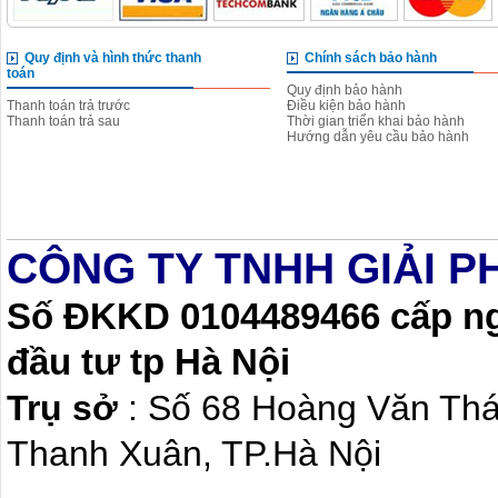
Quy định và hình thức thanh
Chính sách bảo hành
toán
Quy định bảo hành
Thanh toán trả trước
Điều kiện bảo hành
Thanh toán trả sau
Thời gian triển khai bảo hành
Hướng dẫn yêu cầu bảo hành
CÔNG TY TNHH GIẢI P
Số ĐKKD 0104489466 cấp ngà
đầu tư tp Hà Nội
Trụ sở
: Số 68 Hoàng Văn Th
Thanh Xuân, TP.Hà Nội