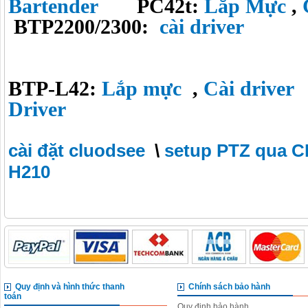
Bartender
PC42t:
Lắp Mực
,
BTP2200/2300:
cài driver
BTP-L42:
Lắp mực
,
Cài driver
Driver
cài đặt cluodsee
\
setup PTZ qua C
H210
Quy định và hình thức thanh
Chính sách bảo hành
toán
Quy định bảo hành