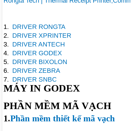
Rongta Tech | Thermal Receipt Printer,Comm
1.
DRIVER RONGTA
2.
DRIVER XPRINTER
3.
DRIVER ANTECH
4.
DRIVER GODEX
5.
DRIVER BIXOLON
6.
DRIVER ZEBRA
7.
DRIVER SNBC
MÁY IN GODEX
PHẦN MỀM MÃ VẠCH
1.
Phần mềm thiết kế mã vạch