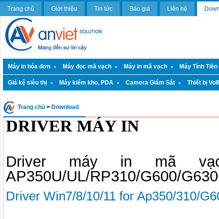
Trang chủ
Giới thiệu
Tin tức
Báo giá
Liên hệ
Down
Máy in hóa đơn
Máy đọc mã vạch
Máy in mã vạch
Máy Tính Tiền
Giá kệ siêu thị
Máy kiểm kho, PDA
Camera Giám Sát
Thiết bị VoI
Trang chủ
>
Download
DRIVER MÁY IN
Driver máy in mã vạ
AP350U/UL/RP310/G600/G630
Driver Win7/8/10/11 for Ap350/310