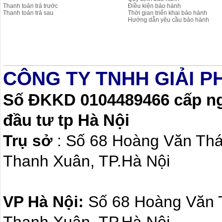
Thanh toán trả trước
Điều kiện bảo hành
Thanh toán trả sau
Thời gian triển khai bảo hành
Hướng dẫn yêu cầu bảo hành
CÔNG TY TNHH GIẢI P
Số ĐKKD 0104489466 cấp ngà
đầu tư tp Hà Nội
Trụ sở
: Số 68 Hoàng Văn Th
Thanh Xuân, TP.Hà Nội
VP Hà Nội:
Số 68 Hoàng Văn