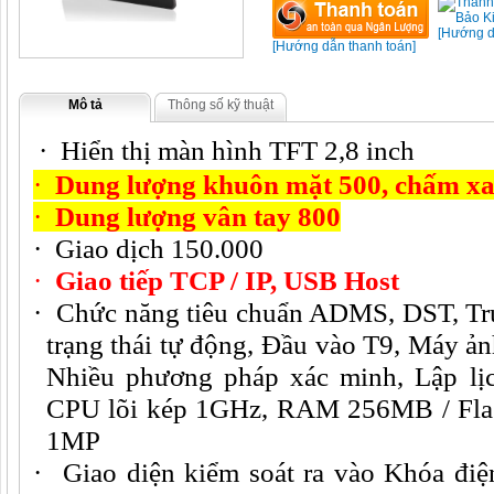
[Hướng d
[Hướng dẫn thanh toán]
Mô tả
Thông số kỹ thuật
·
Hiển thị màn hình TFT 2,8 inch
·
Dung lượng khuôn mặt 500, chấm xa
·
Dung lượng vân tay 800
·
Giao dịch 150.000
·
Giao tiếp TCP / IP, USB Host
·
Chức năng tiêu chuẩn ADMS, DST, Tr
trạng thái tự động, Đầu vào T9, Máy ản
Nhiều phương pháp xác minh, Lập l
CPU lõi kép 1GHz, RAM 256MB / Fla
1MP
·
Giao diện kiểm soát ra vào Khóa điệ