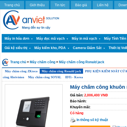
Trang chủ
Giới thiệu
Tin tức
Báo giá
Liên hệ
Down
Máy in hóa đơn
Máy đọc mã vạch
Máy in mã vạch
Máy Tính Tiền
Giá kệ siêu thị
Máy kiểm kho, PDA
Camera Giám Sát
Thiết bị VoI
Trang chủ
>
Máy chấm công
>
Máy chấm công Ronald jack
Máy châm công ZKteco
Máy chấm công Ronald jack
PHỤ KIỆN KIỂM SOÁT CỬ
công Abrivision
Máy chấm công SOYAL
IDTi - Korea
Máy chấm công khuôn 
Giá bán:
2,006,400 VNĐ
Bảo hành:
Khuyến mãi:
Có hàng
In thông số kỹ thuật