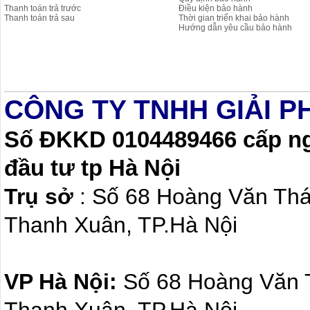
Thanh toán trả trước
Điều kiện bảo hành
Thanh toán trả sau
Thời gian triển khai bảo hành
Hướng dẫn yêu cầu bảo hành
CÔNG TY TNHH GIẢI P
Số ĐKKD 0104489466 cấp ngà
đầu tư tp Hà Nội
Trụ sở
: Số 68 Hoàng Văn Th
Thanh Xuân, TP.Hà Nội
VP Hà Nội:
Số 68 Hoàng Văn