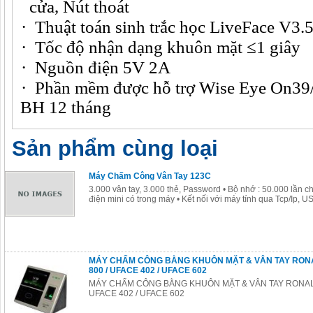
cửa, Nút thoát
·
Thuật toán sinh trắc học LiveFace V3.
·
Tốc độ nhận dạng khuôn mặt ≤1 giây
·
Nguồn điện 5V 2A
·
Phần mềm được hỗ trợ Wise Eye On39/
BH 12 tháng
Sản phẩm cùng loại
Máy Chấm Công Vân Tay 123C
3.000 vân tay, 3.000 thẻ, Password • Bộ nhớ : 50.000 lần c
điện mini có trong máy • Kết nối với máy tính qua Tcp/Ip, US
MÁY CHẤM CÔNG BẰNG KHUÔN MẶT & VÂN TAY RON
800 / UFACE 402 / UFACE 602
MÁY CHẤM CÔNG BẰNG KHUÔN MẶT & VÂN TAY RONALD
UFACE 402 / UFACE 602