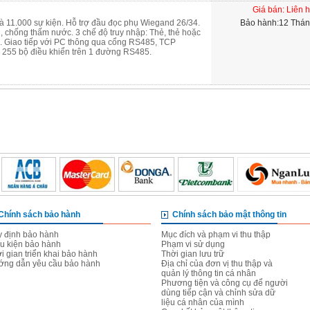
Giá bán: Liên 
và 11.000 sự kiện. Hỗ trợ đầu đọc phụ Wiegand 26/34.
Bảo hành:12 Thá
ị, chống thấm nước. 3 chế độ truy nhập: Thẻ, thẻ hoặc
. Giao tiếp với PC thông qua cổng RS485, TCP
ối 255 bộ điều khiển trên 1 đường RS485.
Chính sách bảo hành
Chính sách bảo mật thông tin
 định bảo hành
Mục đích và phạm vi thu thập
u kiện bảo hành
Phạm vi sử dụng
i gian triển khai bảo hành
Thời gian lưu trữ
ng dẫn yêu cầu bảo hành
Địa chỉ của đơn vị thu thập và
quản lý thông tin cá nhân
Phương tiện và công cụ để người
dùng tiếp cận và chỉnh sửa dữ
liệu cá nhân của mình