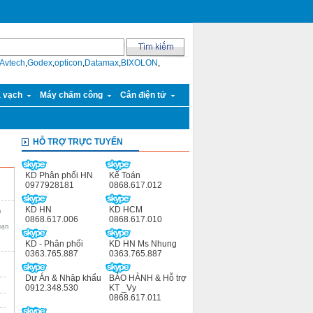
Avtech
,
Godex
,
opticon
,
Datamax
,
BIXOLON
,
ã vạch
Máy chấm công
Cân điện tử
HỖ TRỢ TRỰC TUYẾN
KD Phân phối HN
Kế Toán
0977928181
0868.617.012
KD HN
KD HCM
m
0868.617.006
0868.617.010
sạn
KD - Phân phối
KD HN Ms Nhung
0363.765.887
0363.765.887
Dự Án & Nhập khẩu
BẢO HÀNH & Hỗ trợ
0912.348.530
KT _Vy
0868.617.011