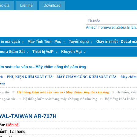
áo giá
Liên hệ
Download
Antech
,
honeywell
,
Zebra
,
Birch
,
 in mã vạch
Máy Tính Tiền - Pos
Tuyển dụng
Giấy in nhiệt - Decal m
mera Giám Sát
Thiết bị VoIP
Khuyến Mại
ểm soát cửa vào ra - Máy chấm công thẻ cảm ứng
ck
PHỤ KIỆN KIỂM SOÁT CỬA
MÁY CHẤM CÔNG KIỂM SOÁT CỬA
Máy chấm
orea
ay/ thẻ
Hệ thóng kiểm soát cửa vào ra - Máy chấm công thẻ cảm ứng
Hệ thống kiể
y ngoài cửa
Hệ thống kiểm soát thang máy sử dụng thẻ cảm ứng
Hệ thống khóa khách 
YAL-TAIWAN AR-727H
án:
Liên hệ
hành:
12 Tháng