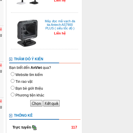
Liên hệ
Máy đọc mã vạch đa
tia Antech AS7900
PLUS ( siêu tốc độ )
hệ
Liên hệ
ng
THĂM DÒ Ý KIẾN
hệ
Bạn biết đến
AnViet
qua?
ng
Website tìm kiếm
Tin rao vặt
Bạn bè giới thiệu
Phương tiện khác
hệ
ng
THỐNG KÊ
117
Trực tuyến