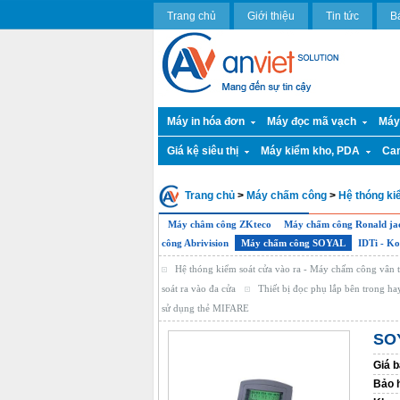
Trang chủ
Giới thiệu
Tin tức
B
Máy in hóa đơn
Máy đọc mã vạch
Máy
Giá kệ siêu thị
Máy kiểm kho, PDA
Ca
Trang chủ
>
Máy chấm công
>
Hệ thóng ki
Máy châm công ZKteco
Máy chấm công Ronald ja
công Abrivision
Máy chấm công SOYAL
IDTi - K
Hệ thóng kiểm soát cửa vào ra - Máy chấm công vân t
soát ra vào đa cửa
Thiết bị đọc phụ lắp bên trong ha
sử dụng thẻ MIFARE
SO
Giá b
Bảo 