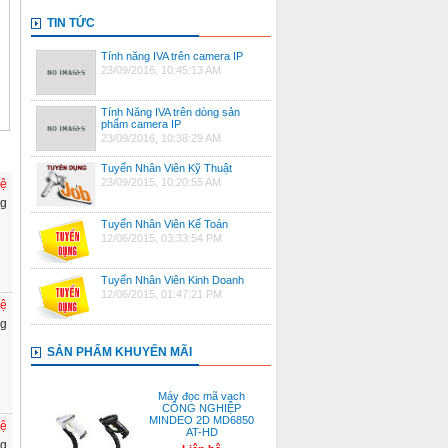
TIN TỨC
Tính năng IVA trên camera IP
23/09/2016, 10:45:13 AM
Tính Năng IVA trên dòng sản
phẩm camera IP
23/09/2016, 10:38:29 AM
Tuyển Nhân Viên Kỹ Thuật
23/09/2015, 10:20:55 AM
hệ
ng
Tuyển Nhân Viên Kế Toán
12/06/2015, 03:33:54 PM
Tuyển Nhân Viên Kinh Doanh
12/06/2015, 01:47:21 PM
hệ
ng
SẢN PHẨM KHUYẾN MÃI
Máy đọc mã vạch
CÔNG NGHIỆP
MINDEO 2D MD6850
hệ
AT-HD
ng