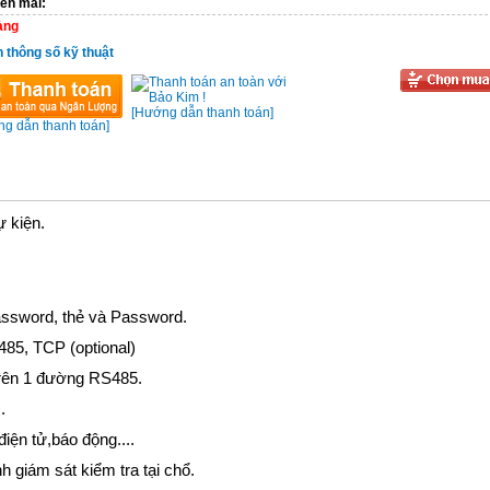
ến mãi:
àng
n thông số kỹ thuật
[Hướng dẫn thanh toán]
g dẫn thanh toán]
ự kiện.
Password, thẻ và Password.
485, TCP (optional)
 trên 1 đường RS485.
.
iện tử,báo động....
h giám sát kiểm tra tại chổ.