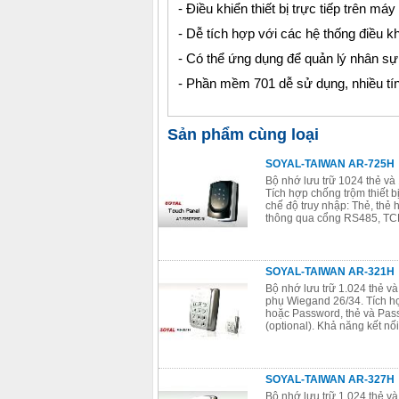
- Điều khiển thiết bị trực tiếp trên máy
- Dễ tích hợp với các hệ thống điều k
- Có thể ứng dụng để quản lý nhân s
- Phần mềm 701 dễ sử dụng, nhiều tí
Sản phẩm cùng loại
SOYAL-TAIWAN AR-725H
Bộ nhớ lưu trữ 1024 thẻ và
Tích hợp chống trộm thiết b
chế độ truy nhập: Thẻ, thẻ
thông qua cổng RS485, TCP
SOYAL-TAIWAN AR-321H
Bộ nhớ lưu trữ 1.024 thẻ v
phụ Wiegand 26/34. Tích hợp
hoặc Password, thẻ và Pas
(optional). Khả năng kết n
SOYAL-TAIWAN AR-327H
Bộ nhớ lưu trữ 1.024 thẻ v