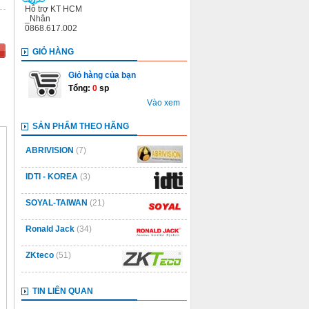
Hỗ trợ KT HCM
_Nhân
0868.617.002
GIỎ HÀNG
Giỏ hàng của bạn
Tổng:
0
sp
Vào xem
SẢN PHẨM THEO HÃNG
ABRIVISION
(7)
IDTI - KOREA
(3)
SOYAL-TAIWAN
(21)
Ronald Jack
(34)
ZKteco
(51)
TIN LIÊN QUAN