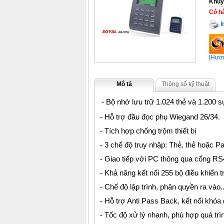
Khuy
Có h
I
[Hướn
Mô tả
Thông số kỹ thuật
- Bộ nhớ lưu trữ 1.024 thẻ và 1.200 s
- Hỗ trợ đầu đọc phụ Wiegand 26/34.
- Tích hợp chống trộm thiết bị
- 3 chế độ truy nhập: Thẻ, thẻ hoặc 
- Giao tiếp với PC thông qua cổng RS
- Khả năng kết nối 255 bộ điều khiển
- Chế độ lập trình, phân quyền ra vào..
- Hỗ trợ Anti Pass Back, kết nối khóa đ
- Tốc độ xử lý nhanh, phù hợp quá trìn