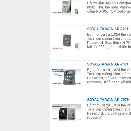
Hỗ trợ đầu đọc phụ Wiegand 
nhập: Thẻ, thẻ hoặc Passwo
cổng RS485, TCP (optional
SOYAL-TAIWAN AR-721H
Bộ nhớ lưu trữ 1.024 thẻ v
Tích hợp chống trộm thiết b
Password. Giao tiếp với P
kết nối 255 bộ điều khiển 
SOYAL-TAIWAN AR-747H
Bộ nhớ lưu trữ 1.024 thẻ v
Tích hợp chống trộm thiết b
Password, thẻ và Password
(optional). Khả năng kết n
SOYAL-TAIWAN AR-757H
Bộ nhớ lưu trữ 1.024 thẻ v
Tích hợp chống trộm thiết b
Password, thẻ và Password
(optional)