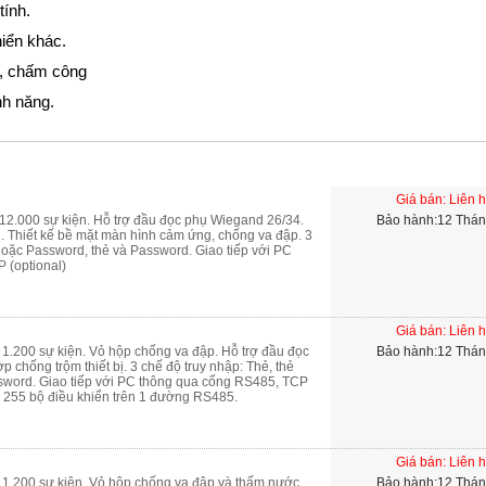
 tính.
hiển khác.
ự, chấm công
nh năng.
Giá bán: Liên 
 12.000 sự kiện. Hỗ trợ đầu đọc phụ Wiegand 26/34.
Bảo hành:12 Thá
ị. Thiết kế bề mặt màn hình cảm ứng, chống va đập. 3
 hoặc Password, thẻ và Password. Giao tiếp với PC
 (optional)
Giá bán: Liên 
à 1.200 sự kiện. Vỏ hộp chống va đập. Hỗ trợ đầu đọc
Bảo hành:12 Thá
 chống trộm thiết bị. 3 chế độ truy nhập: Thẻ, thẻ
sword. Giao tiếp với PC thông qua cổng RS485, TCP
ối 255 bộ điều khiển trên 1 đường RS485.
Giá bán: Liên 
à 1.200 sự kiện. Vỏ hộp chống va đập và thấm nước.
Bảo hành:12 Thá